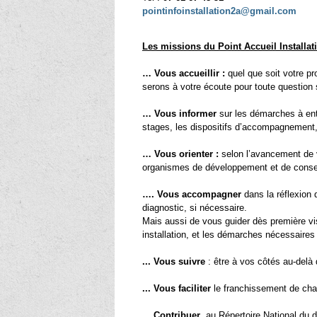
pointinfoinstallation2a@gmail.com
Les missions du Point Accueil Installat
… Vous accueillir :
quel que soit votre pr
serons à votre écoute pour toute question su
… Vous informer
sur les démarches à ent
stages, les dispositifs d’accompagnement, 
… Vous orienter :
selon l’avancement de v
organismes de développement et de conseil
…. Vous accompagner
dans la réflexion 
diagnostic, si nécessaire.
Mais aussi de vous guider dès première visi
installation, et les démarches nécessaire
... Vous suivre
: être à vos côtés au-delà 
... Vous faciliter
le franchissement de chaq
... Contribuer
au Répertoire National du dis