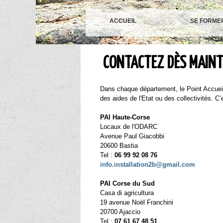
ACCUEIL
SE FORME
CONTACTEZ DÈS MAINT
Dans chaque département, le Point Accueil I
des aides de l'Etat ou des collectivités. C’
PAI Haut
Locaux de l'ODARC
Avenue Paul Giacobbi
20600
Tel :
06 99 92 08 7
info.installation2b@gmail.com
PAI Corse du Sud
Casa di agricultura
19 avenue Noël Franchini
20700 A
Tel :
07 61 6